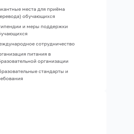
акантные места для приёма
перевода) обучающихся
типендии и меры поддержки
бучающихся
еждународное сотрудничество
рганизация питания в
бразовательной организации
бразовательные стандарты и
ребования