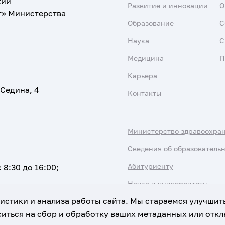
кий
Развитие и инновации
О
т» Министерства
Образование
С
Наука
С
Медицина
П
Карьера
 Седина, 4
Контакты
Министерство здравоохра
Сведения об образователь
Абитуриенту
 8:30 до 16:00;
Наука и университеты
атистики и анализа работы сайта. Мы стараемся улучшит
иться на сбор и обработку ваших метаданных или отклю