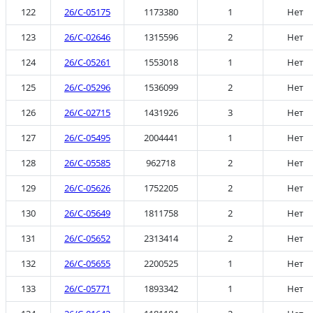
122
26/С-05175
1173380
1
Нет
123
26/С-02646
1315596
2
Нет
124
26/С-05261
1553018
1
Нет
125
26/С-05296
1536099
2
Нет
126
26/С-02715
1431926
3
Нет
127
26/С-05495
2004441
1
Нет
128
26/С-05585
962718
2
Нет
129
26/С-05626
1752205
2
Нет
130
26/С-05649
1811758
2
Нет
131
26/С-05652
2313414
2
Нет
132
26/С-05655
2200525
1
Нет
133
26/С-05771
1893342
1
Нет