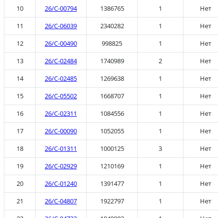
10
26/С-00794
1386765
1
Нет
11
26/С-06039
2340282
1
Нет
12
26/С-00490
998825
1
Нет
13
26/С-02484
1740989
2
Нет
14
26/С-02485
1269638
1
Нет
15
26/С-05502
1668707
1
Нет
16
26/С-02311
1084556
1
Нет
17
26/С-00090
1052055
1
Нет
18
26/С-01311
1000125
3
Нет
19
26/С-02929
1210169
1
Нет
20
26/С-01240
1391477
1
Нет
21
26/С-04807
1922797
1
Нет