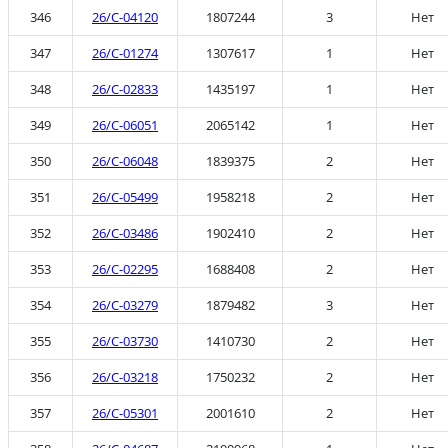
346
26/С-04120
1807244
3
Нет
347
26/С-01274
1307617
1
Нет
348
26/С-02833
1435197
1
Нет
349
26/С-06051
2065142
1
Нет
350
26/С-06048
1839375
2
Нет
351
26/С-05499
1958218
2
Нет
352
26/С-03486
1902410
2
Нет
353
26/С-02295
1688408
2
Нет
354
26/С-03279
1879482
3
Нет
355
26/С-03730
1410730
2
Нет
356
26/С-03218
1750232
2
Нет
357
26/С-05301
2001610
2
Нет