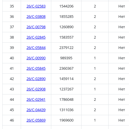
35
26/С-02583
1544206
2
Нет
36
26/С-03808
1855285
2
Нет
37
26/С-00798
1260890
2
Нет
38
26/С-02845
1583557
2
Нет
39
26/С-05844
2379122
2
Нет
40
26/С-00990
989395
1
Нет
41
26/С-05845
2360367
1
Нет
42
26/С-02890
1459114
2
Нет
43
26/С-02908
1237267
1
Нет
44
26/С-02941
1786048
2
Нет
45
26/С-04439
1311036
2
Нет
46
26/С-05869
1969600
1
Нет