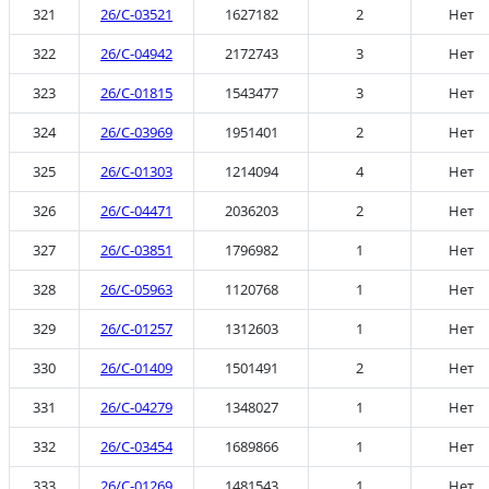
321
26/С-03521
1627182
2
Нет
322
26/С-04942
2172743
3
Нет
323
26/С-01815
1543477
3
Нет
324
26/С-03969
1951401
2
Нет
325
26/С-01303
1214094
4
Нет
326
26/С-04471
2036203
2
Нет
327
26/С-03851
1796982
1
Нет
328
26/С-05963
1120768
1
Нет
329
26/С-01257
1312603
1
Нет
330
26/С-01409
1501491
2
Нет
331
26/С-04279
1348027
1
Нет
332
26/С-03454
1689866
1
Нет
333
26/С-01269
1481543
1
Нет