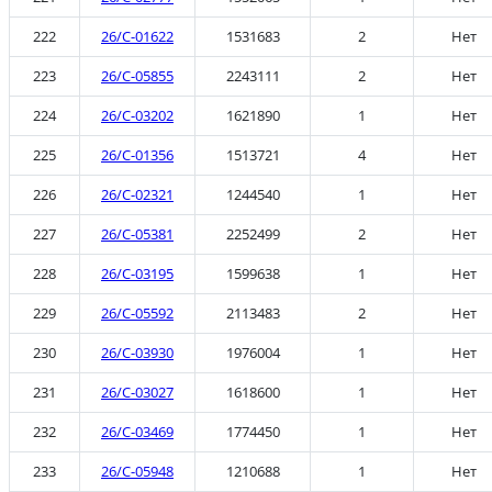
222
26/С-01622
1531683
2
Нет
223
26/С-05855
2243111
2
Нет
224
26/С-03202
1621890
1
Нет
225
26/С-01356
1513721
4
Нет
226
26/С-02321
1244540
1
Нет
227
26/С-05381
2252499
2
Нет
228
26/С-03195
1599638
1
Нет
229
26/С-05592
2113483
2
Нет
230
26/С-03930
1976004
1
Нет
231
26/С-03027
1618600
1
Нет
232
26/С-03469
1774450
1
Нет
233
26/С-05948
1210688
1
Нет