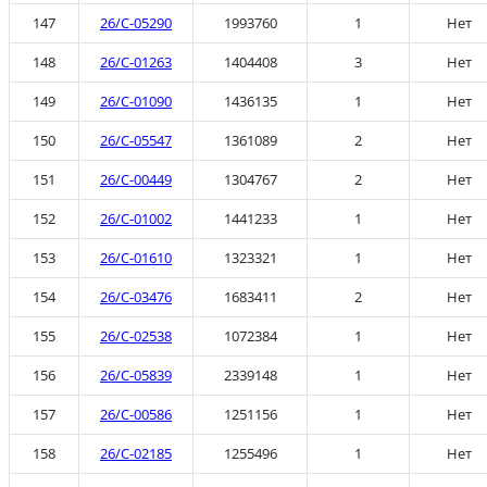
147
26/С-05290
1993760
1
Нет
148
26/С-01263
1404408
3
Нет
149
26/С-01090
1436135
1
Нет
150
26/С-05547
1361089
2
Нет
151
26/С-00449
1304767
2
Нет
152
26/С-01002
1441233
1
Нет
153
26/С-01610
1323321
1
Нет
154
26/С-03476
1683411
2
Нет
155
26/С-02538
1072384
1
Нет
156
26/С-05839
2339148
1
Нет
157
26/С-00586
1251156
1
Нет
158
26/С-02185
1255496
1
Нет