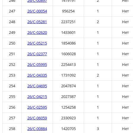
246
26/С-00897
1419191
2
Нет
247
26/С-00054
956254
1
Нет
248
26/С-05281
2237251
2
Нет
249
26/С-02620
1433601
1
Нет
250
26/С-05215
1854086
1
Нет
251
26/С-02377
1606028
1
Нет
252
26/С-05995
2254413
1
Нет
253
26/С-04335
1731092
2
Нет
254
26/С-04695
2047874
1
Нет
255
26/С-04215
2027387
1
Нет
256
26/С-02595
1254258
1
Нет
257
26/С-06059
2330923
1
Нет
258
26/С-00884
1420705
3
Нет