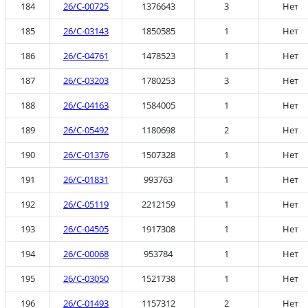
184
26/С-00725
1376643
3
Нет
185
26/С-03143
1850585
1
Нет
186
26/С-04761
1478523
1
Нет
187
26/С-03203
1780253
3
Нет
188
26/С-04163
1584005
1
Нет
189
26/С-05492
1180698
2
Нет
190
26/С-01376
1507328
1
Нет
191
26/С-01831
993763
1
Нет
192
26/С-05119
2212159
1
Нет
193
26/С-04505
1917308
1
Нет
194
26/С-00068
953784
1
Нет
195
26/С-03050
1521738
1
Нет
196
26/С-01493
1157312
2
Нет