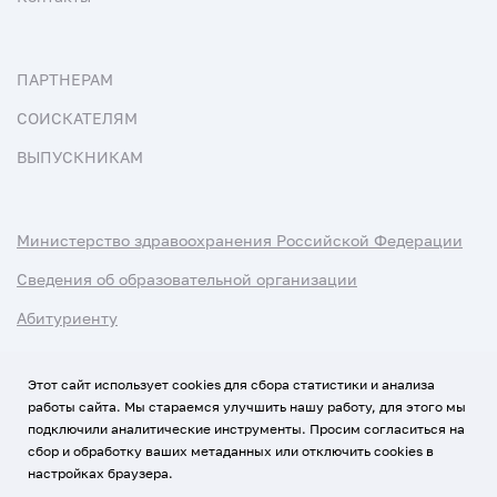
ПАРТНЕРАМ
СОИСКАТЕЛЯМ
ВЫПУСКНИКАМ
Министерство здравоохранения Российской Федерации
Сведения об образовательной организации
Абитуриенту
Наука и университеты
Этот сайт использует cookies для сбора статистики и анализа
работы сайта. Мы стараемся улучшить нашу работу, для этого мы
Условия использования материалов
подключили аналитические инструменты. Просим согласиться на
Политика обработки персональных данных
сбор и обработку ваших метаданных или отключить cookies в
настройках браузера.
Использование Cookies