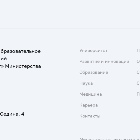
Университет
образовательное
кий
Развитие и инновации
О
т» Министерства
Образование
С
Наука
С
Медицина
П
Карьера
 Седина, 4
Контакты
Министерство здравоохра