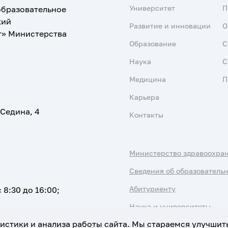
Университет
образовательное
кий
Развитие и инновации
О
т» Министерства
Образование
С
Наука
С
Медицина
П
Карьера
 Седина, 4
Контакты
Министерство здравоохра
Сведения об образователь
Абитуриенту
 8:30 до 16:00;
Наука и университеты
атистики и анализа работы сайта. Мы стараемся улучшит