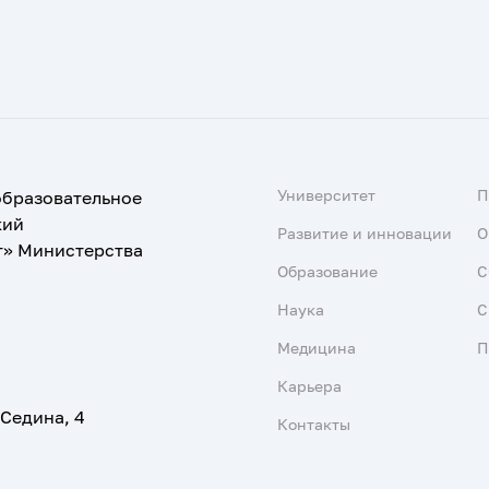
Университет
образовательное
кий
Развитие и инновации
О
т» Министерства
Образование
С
Наука
С
Медицина
П
Карьера
 Седина, 4
Контакты