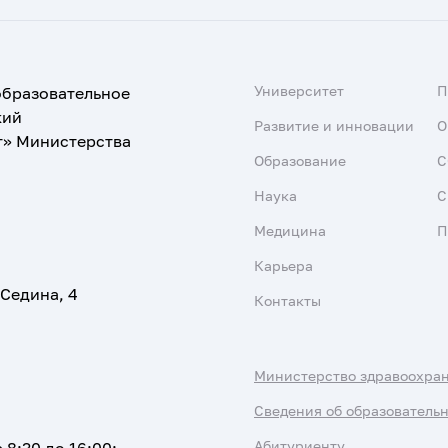
Университет
образовательное
кий
Развитие и инновации
О
т» Министерства
Образование
С
Наука
С
Медицина
П
Карьера
 Седина, 4
Контакты
Министерство здравоохра
Сведения об образователь
Абитуриенту