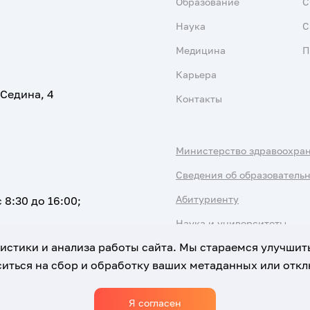
Образование
С
Наука
С
Медицина
П
Карьера
 Седина, 4
Контакты
Министерство здравоохра
Сведения об образователь
Абитуриенту
 8:30 до 16:00;
Наука и университеты
атистики и анализа работы сайта. Мы стараемся улучшит
иться на сбор и обработку ваших метаданных или отклю
Я согласен
Использование Cookies
Политика обработки персональны