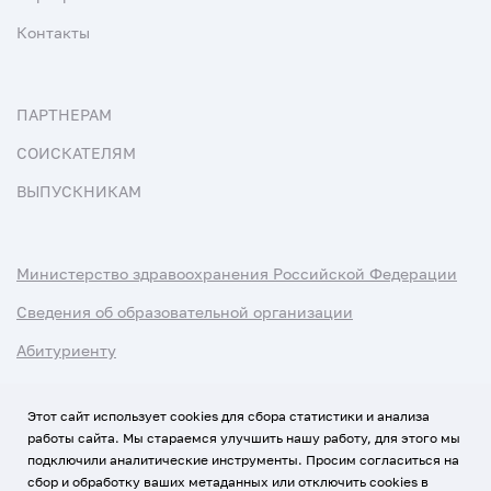
Контакты
ПАРТНЕРАМ
СОИСКАТЕЛЯМ
ВЫПУСКНИКАМ
Министерство здравоохранения Российской Федерации
Сведения об образовательной организации
Абитуриенту
Наука и университеты
Этот сайт использует cookies для сбора статистики и анализа
работы сайта. Мы стараемся улучшить нашу работу, для этого мы
Условия использования материалов
подключили аналитические инструменты. Просим согласиться на
Политика обработки персональных данных
сбор и обработку ваших метаданных или отключить cookies в