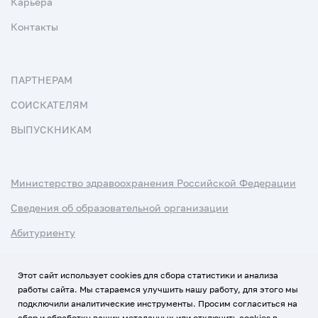
Карьера
Контакты
ПАРТНЕРАМ
СОИСКАТЕЛЯМ
ВЫПУСКНИКАМ
Министерство здравоохранения Российской Федерации
Сведения об образовательной организации
Абитуриенту
Наука и университеты
Этот сайт использует cookies для сбора статистики и анализа
работы сайта. Мы стараемся улучшить нашу работу, для этого мы
Условия использования материалов
подключили аналитические инструменты. Просим согласиться на
Политика обработки персональных данных
сбор и обработку ваших метаданных или отключить cookies в