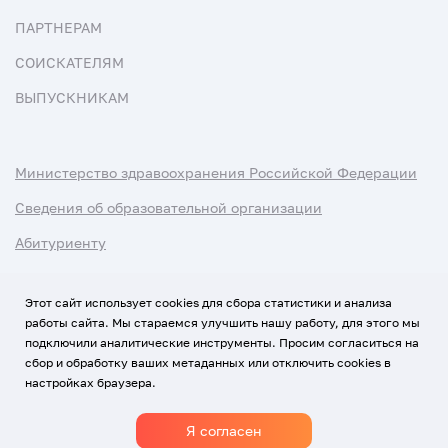
ПАРТНЕРАМ
СОИСКАТЕЛЯМ
ВЫПУСКНИКАМ
Министерство здравоохранения Российской Федерации
Сведения об образовательной организации
Абитуриенту
Наука и университеты
Этот сайт использует cookies для сбора статистики и анализа
работы сайта. Мы стараемся улучшить нашу работу, для этого мы
Условия использования материалов
подключили аналитические инструменты. Просим согласиться на
Политика обработки персональных данных
сбор и обработку ваших метаданных или отключить cookies в
настройках браузера.
Использование Cookies
Я согласен
1920-2026
© Все права защищены