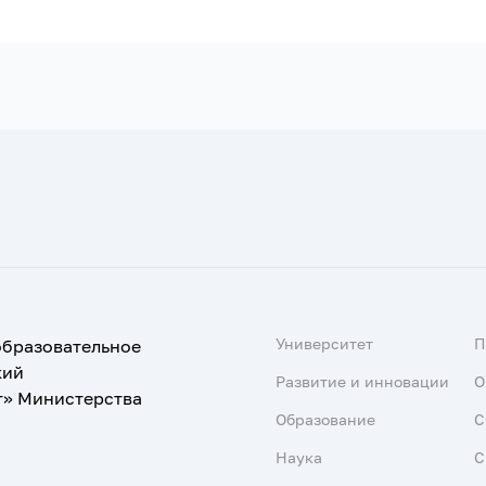
Университет
образовательное
кий
Развитие и инновации
О
т» Министерства
Образование
С
Наука
С