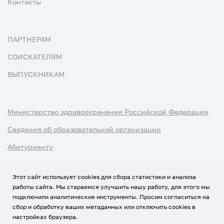
Контакты
ПАРТНЕРАМ
СОИСКАТЕЛЯМ
ВЫПУСКНИКАМ
Министерство здравоохранения Российской Федерации
Сведения об образовательной организации
Абитуриенту
Наука и университеты
Этот сайт использует cookies для сбора статистики и анализа
работы сайта. Мы стараемся улучшить нашу работу, для этого мы
Условия использования материалов
подключили аналитические инструменты. Просим согласиться на
Политика обработки персональных данных
сбор и обработку ваших метаданных или отключить cookies в
настройках браузера.
Использование Cookies