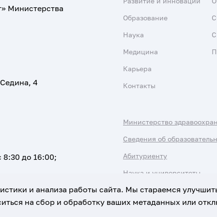
Развитие и инновации
О
т» Министерства
Образование
С
Наука
С
Медицина
П
Карьера
 Седина, 4
Контакты
Министерство здравоохра
Сведения об образователь
Абитуриенту
 8:30 до 16:00;
Наука и университеты
атистики и анализа работы сайта. Мы стараемся улучшит
иться на сбор и обработку ваших метаданных или отклю