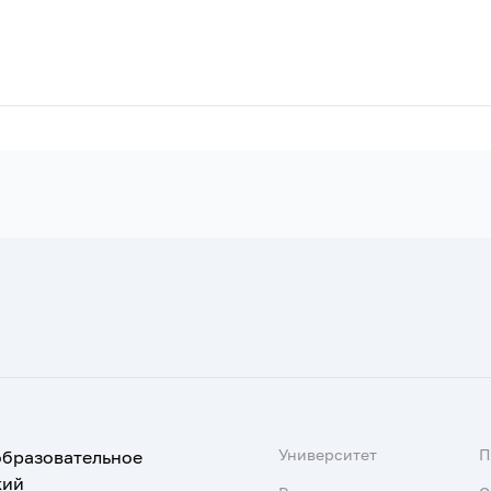
Университет
образовательное
кий