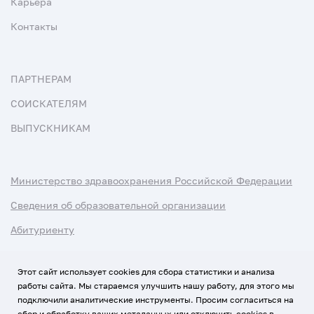
Карьера
Контакты
ПАРТНЕРАМ
СОИСКАТЕЛЯМ
ВЫПУСКНИКАМ
Министерство здравоохранения Российской Федерации
Сведения об образовательной организации
Абитуриенту
Наука и университеты
Этот сайт использует cookies для сбора статистики и анализа
работы сайта. Мы стараемся улучшить нашу работу, для этого мы
Условия использования материалов
подключили аналитические инструменты. Просим согласиться на
Политика обработки персональных данных
сбор и обработку ваших метаданных или отключить cookies в