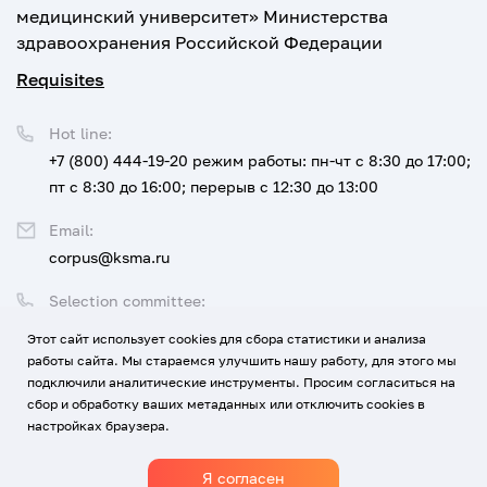
медицинский университет» Министерства
здравоохранения Российской Федерации
Requisites
Hot line:
+7 (800) 444-19-20
режим работы: пн-чт с 8:30 до 17:00;
пт с 8:30 до 16:00; перерыв с 12:30 до 13:00
Email:
corpus@ksma.ru
Selection committee:
+7 (800) 444-19-20 доб. 1
Этот сайт использует cookies для сбора статистики и анализа
работы сайта. Мы стараемся улучшить нашу работу, для этого мы
Legal address:
подключили аналитические инструменты. Просим согласиться на
350063 г. Краснодар, ул. им. Митрофана Седина, 4
сбор и обработку ваших метаданных или отключить cookies в
настройках браузера.
Я согласен