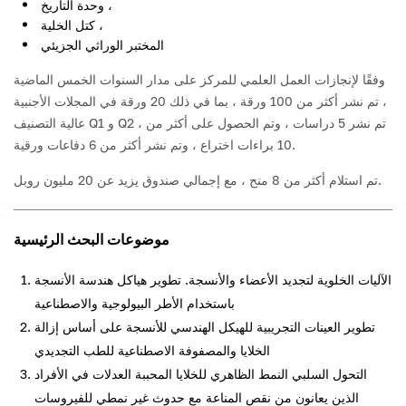
وحدة التاريخ ،
كتل الخلية ،
المختبر الوراثي الجزيئي
وفقًا لإنجازات العمل العلمي للمركز على مدار السنوات الخمس الماضية
، تم نشر أكثر من 100 ورقة ، بما في ذلك 20 ورقة في المجلات الأجنبية
عالية التصنيف Q1 و Q2 ، تم نشر 5 دراسات ، وتم الحصول على أكثر من
10 براءات اختراع ، وتم نشر أكثر من 6 دفاعات ورقية.
تم استلام أكثر من 8 منح ، مع إجمالي صندوق يزيد عن 20 مليون روبل.
موضوعات البحث الرئيسية
الآليات الخلوية لتجديد الأعضاء والأنسجة. تطوير هياكل هندسة الأنسجة
باستخدام الأطر البيولوجية والاصطناعية
تطوير العينات التجريبية للهيكل الهندسي للأنسجة على أساس إزالة
الخلايا والمصفوفة الاصطناعية للطب التجديدي
التحول السلبي النمط الظاهري للخلايا المحببة العدلات في الأفراد
الذين يعانون من نقص المناعة مع حدوث غير نمطي للفيروسات