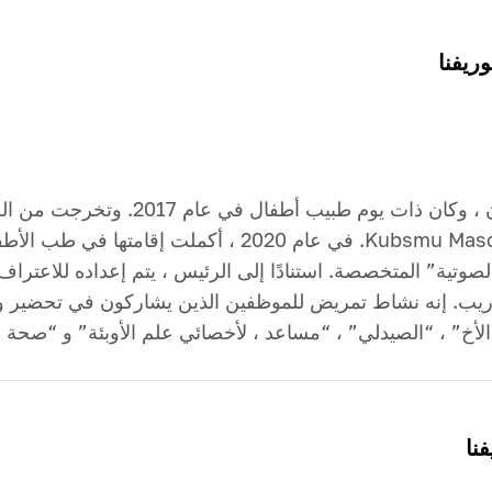
وريفنا
تخرج من الجامعة الطبية الوطنية في باكوبا
ية” المتخصصة. استنادًا إلى الرئيس ، يتم إعداده للاعتراف
تدريب. إنه نشاط تمريض للموظفين الذين يشاركون في تحضير و
خ” ، “الصيدلي” ، “مساعد ، لأخصائي علم الأوبئة” و “صحة ا
فنا