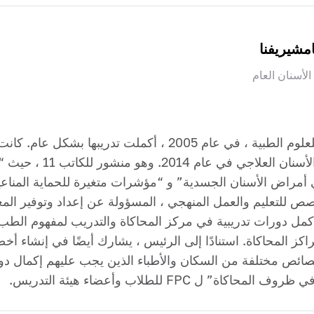
مشيريفنا
أسنان العام
تخرجت من كلية الأكاديمية الوطنية الكوبية للعلوم الطبية ، في 
2008 وأكملت تخصصها ال
أمراض الأسنان الجسدية” و “مؤشرات متغيرة للحماية المناعية
خصص للتعليم والعمل المنهجي ، المسؤولة عن إعداد وتوفير المعدا
اكز المحاكاة. استنادًا إلى الرئيس ، يشارك أيضًا في إنشاء 
ئص مختلفة من السكان والأطباء الذين يجب عليهم إكمال دورا
 FPC للطلاب وأعضاء هيئة التدريس.