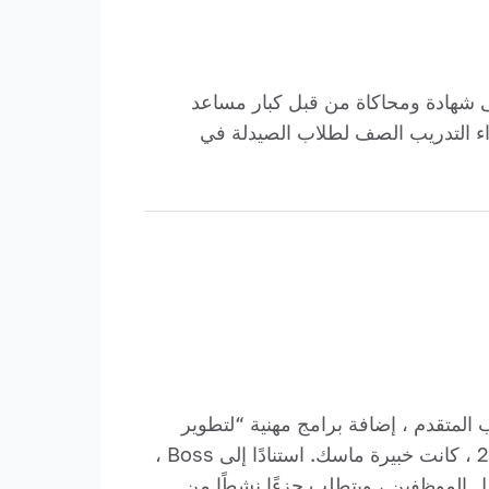
 التجارة السوفيتية ودرجة في المحاسبة. لأنه في عام 2017 ، حصل على شهادة ومحاكاة من قبل كبار مساعد
راء التدريب الصف لطلاب الصيدلة في
المتقدم ، إضافة برامج مهنية “لتطوير
وصيانة دورة عبر الإنترنت لتدريب الخبراء الطبيين” في وزارة الصحة والصحة بجامعة سيبيريا. منذ عام 2018 ، كانت خبيرة ماسك. استنادًا إلى Boss ،
مل الموظفين ، ويتطلب جزءًا نشطًا من