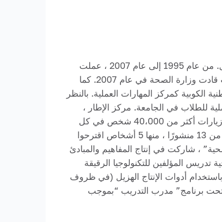
تخرجت من قسم طب الأطفال معهد نوفوسيبيرسك الطبي ، في عام 1995 ، أكمل متدربًا في طب الأطفال. من عام 1995 إلى عام 2007 ، عملت
في منصب الرعاية الصحية الفعلي بصفتها حديثي الولادة لربط كبير الأطباء في جزء المستشفى العام ، حيث قادت وزارة الصحة في عام 2007. كما
 2014 ، كان رئيس الجامعة الطبية الوطنية الكوبية كمركز المهارات العملية. بالنظر
ية للطلاب في الجامعة. مركز الإطار ،
وهي منظمة “عيادة افتراضية”. هذه مساحة جديدة مع أحدث التقنيات والمعدات للمؤسسات التعليمية ، مع زيارات أكثر من 40،000 شخص في كل
عام أكاديمي. يشارك المؤلفون بنشاط في الأنشطة البحثية ، ويقومون بتعليم الإيدز ، وموضوع واحد ، وأكثر من 13 منشورًا ، منها 5 أشخاص اقترحوا
صحية” ، شاركت في إنتاج المفاهيم والمبادئ
 المهنيين الطبيين الذين يهدفون إلى إتقان. سجلت قاعدة البيانات (2019621407) منهجية تدريس المؤلفين للتكنولوجيا الرقيقة
استخدام أدوات الإنتاج الهزيل (في ظروف
ركز تدريب على محاكاة مدرب تحت برنامج” مدرب التدريب “بموجب