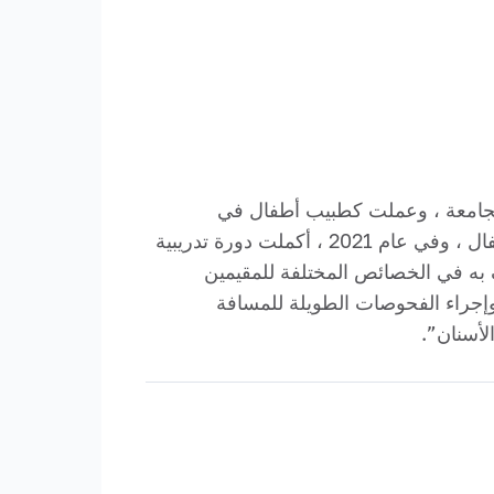
ن ، وكان ذات يوم طبيب أطفال في عام 2017. وتخرجت من الجامعة ، وعملت كطبيب أطفال في
المنطقة. من عام 2018 إلى الآن ، كان في Kubsmu Masc. في عام 2020 ، أكملت إقامتها في طب الأطفال ، وفي عام 2021 ، أكملت دورة تدريبية
 به في الخصائص المختلفة للمقيمين
إجراء الفحوصات الطويلة للمسافة
لأسنان”.