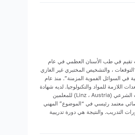
عام 2005 ، أكملت تدريبها بشكل عام. كانت تقيم في طب الأسنان العظمي في عام
أساسي في طب الأسنان العلاجي في عام 2014. وهو منشور للكاتب 11 ، حيث “التوقعات ، والتشخيص المختبري غير الغازي
 في السوائل الفموية المزمنة”. منذ عام
ت اللازمة للمواد والتكنولوجيا. لديه شهادة
أوروبية تؤكد أنه في عامي 2018 و 2019 ، أكمل دورات تدريبية في مركز المحاكاة والتدريب لمفهوم الطب الشرعي (Linz ، Austria) للمعلمين
أخصائي معتمد رئيسي في “الموضوع” المهني
ت التدريب. والنتيجة هي دورة تدريبية