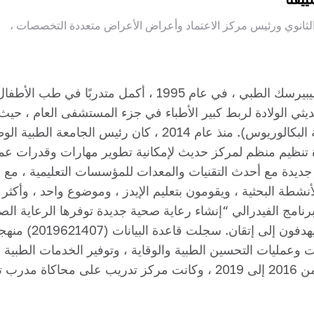
 الثانوي ورئيس مركز الاعتماد وأعراض الأعراض متعددة التخصصات ،
حصلت على درجة إضافية في القانون (درجة البكالوريوس). منذ عام
دة تنظيم منظم لمركز حديث لإمكانية تطوير مهارات وقدرات عمل
برنامج الفيدرالي “إنشاء رعاية صحية جديدة توفرها الرعاية ال
والأدوات الخالية من
عمليات التحسين الطبية والوقاية ، وتوفير الخدمات الطبية ب
المحاكاة). كانت أساليب المريض الموحدة “من 2016 إلى 2019 ، وكانت م