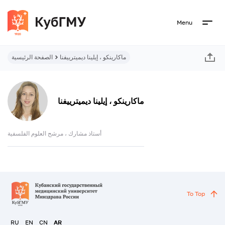
Menu
ماكارينكو ، إيلينا ديميترييفنا
الصفحة الرئيسية
ماكارينكو ، إيلينا ديميترييفنا
أستاذ مشارك ، مرشح العلوم الفلسفية
To Top
RU
EN
CN
AR