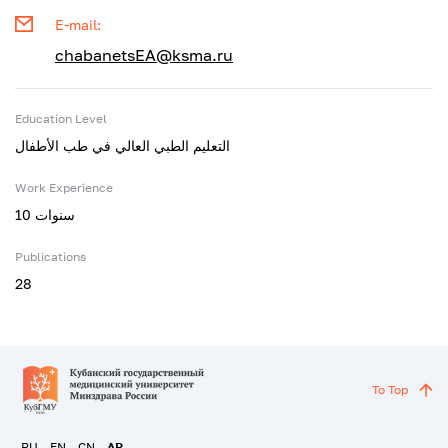
E-mail:
chabanetsEA@ksma.ru
Education Level
التعليم الطبي العالي في طب الأطفال
Work Experience
10 سنوات
Publications
28
To Top
RU
EN
CN
AR