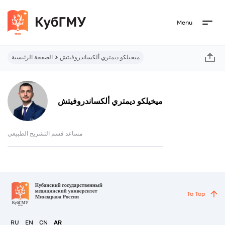
Menu
ميخيلكو ديمتري ألكساندروفيتش
الصفحة الرئيسية
ميخيلكو ديمتري ألكساندروفيتش
مساعد قسم التشريح الطبيعي
To Top
RU
EN
CN
AR