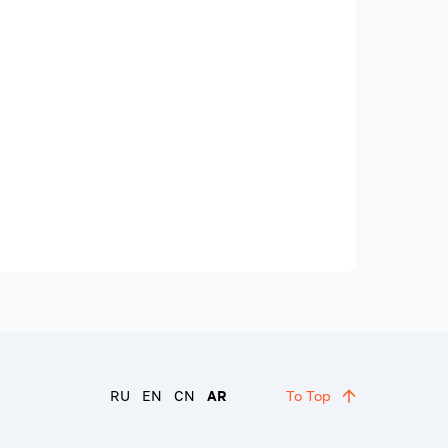
RU
EN
CN
AR
To Top