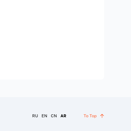
RU
EN
CN
AR
To Top