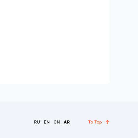
RU
EN
CN
AR
To Top