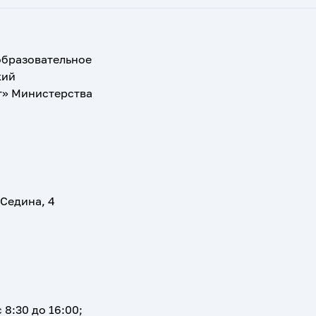
образовательное
кий
т» Министерства
 Седина, 4
 8:30 до 16:00;