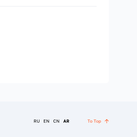
RU
EN
CN
AR
To Top