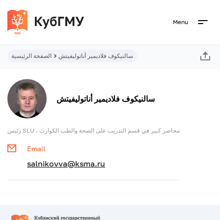
Menu
سالنيكوف فلاديمير أناتوليفيتش
الصفحة الرئيسية
سالنيكوف فلاديمير أناتوليفيتش
رئيس SLU ، محاضر كبير في قسم التدريب على الصحة والطب الكوارث
Email
salnikovva@ksma.ru