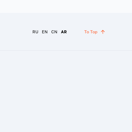
RU
EN
CN
AR
To Top