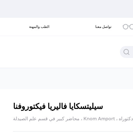
تواصل معنا
الطب والمهنة
سيليتسكايا فاليريا فيكتوروفنا
محاضر كبير في قسم علم الصيدلة ، Knom Amport ، دكتوراه