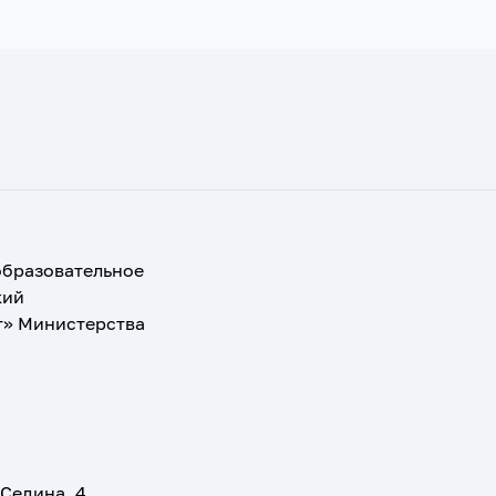
образовательное
кий
т» Министерства
 Седина, 4