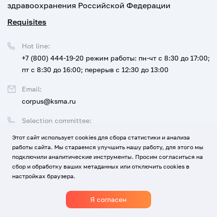
здравоохранения Российской Федерации
Requisites
Hot line:
+7 (800) 444-19-20
режим работы: пн-чт с 8:30 до 17:00;
пт с 8:30 до 16:00; перерыв с 12:30 до 13:00
Email:
corpus@ksma.ru
Selection committee:
+7 (800) 444-19-20 доб. 1
Этот сайт использует cookies для сбора статистики и анализа
работы сайта. Мы стараемся улучшить нашу работу, для этого мы
Legal address:
подключили аналитические инструменты. Просим согласиться на
350063 г. Краснодар, ул. им. Митрофана Седина, 4
сбор и обработку ваших метаданных или отключить cookies в
настройках браузера.
Я согласен
1920-2026
© All rights reserved