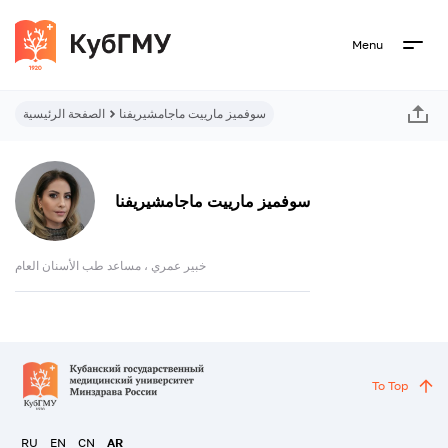
Menu
سوفميز مارييت ماجامشيريفنا
الصفحة الرئيسية
سوفميز مارييت ماجامشيريفنا
خبير عمري ، مساعد طب الأسنان العام
To Top
RU
EN
CN
AR