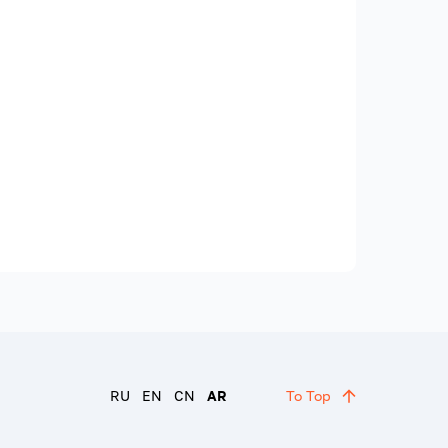
RU
EN
CN
AR
To Top