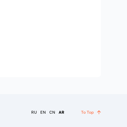
RU
EN
CN
AR
To Top