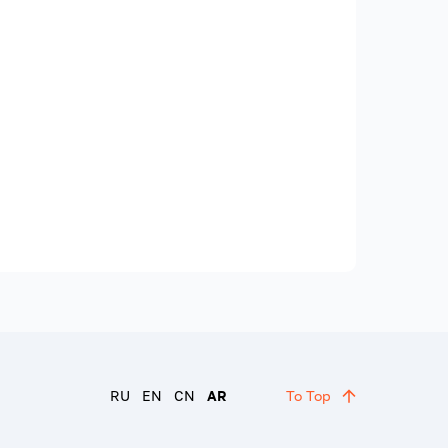
RU
EN
CN
AR
To Top