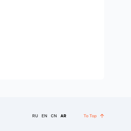
RU
EN
CN
AR
To Top