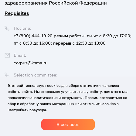
здравоохранения Российской Федерации
Requisites
Hot line:
+7 (800) 444-19-20
режим работы: пн-чт с 8:30 до 17:00;
пт с 8:30 до 16:00; перерыв с 12:30 до 13:00
Email:
corpus@ksma.ru
Selection committee:
+7 (800) 444-19-20 доб. 1
Этот сайт использует cookies для сбора статистики и анализа
работы сайта. Мы стараемся улучшить нашу работу, для этого мы
Legal address:
подключили аналитические инструменты. Просим согласиться на
350063 г. Краснодар, ул. им. Митрофана Седина, 4
сбор и обработку ваших метаданных или отключить cookies в
настройках браузера.
Я согласен
1920-2026
© All rights reserved