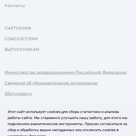
Контакты
ПАРТНЕРАМ
СОИСКАТЕЛЯМ
ВЫПУСКНИКАМ
Министерство здравоохранения Российской Федерации
Сведения об образовательной организации
Абитуриенту
Наука и университеты
Этот сайт использует cookies для сбора статистики и анализа
работы сайта. Мы стараемся улучшить нашу работу, для этого мы
Условия использования материалов
подключили аналитические инструменты. Просим согласиться на
Политика обработки персональных данных
сбор и обработку ваших метаданных или отключить cookies в
настройках браузера.