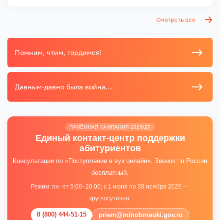
Смотреть все
Помним, чтим, гордимся!
Давным-давно была война…
ПРИЁМНАЯ КАМПАНИЯ 2026/27
Единый контакт-центр поддержки
абитуриентов
Консультации по «Поступление в вуз онлайн». Звонок по России
бесплатный.
Режим: пн–пт 9:00–20:00; с 1 июня по 30 ноября 2026 —
круглосуточно.
8 (800) 444-51-15
priem@minobrnauki.gov.ru