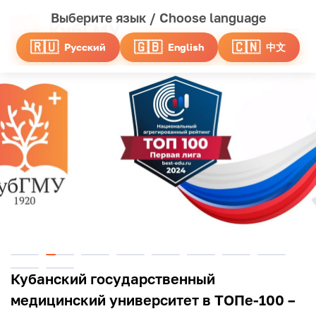
Выберите язык / Choose language
Меню
🇷🇺
🇬🇧
🇨🇳
Русский
English
中文
К
у
б
Г
М
У
Кубанский государственный
медицинский университет в ТОПе-100 –