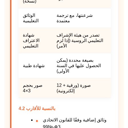
(نسخة)
شرعنتها، مع ترجمة
الوثائق
معتمدة
التعليمية
تصدر من هيئة الإشراف
شهادة
التعليمي الروسية (إذا لزم
الاعتراف
الأمر)
التعليمي
بصيغة محددة (يمكن
الحصول عليها في السنة
شهادة طبية
الأولى)
12 صورة (ورقية +
صور بحجم
إلكترونية)
3×4
4.2 بالنسبة للأقارب
وثائق إضافية وفقًا للقانون الاتحادي
№99-ФЗ