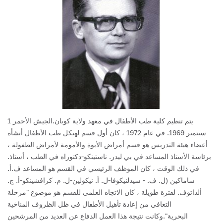
يتم تنظيم كلية طب الأطفال في معهد ولاية كوبان.الجيش الأحمر 1
سبتمبر 1969.
في عام 1972 ، كان أول قسم لهيكل طب الأطفال أنشأه
أعضاء هيئة التدريس هو قسم أمراض الأبوة والأمومة لأمراض الطفولة ،
برئاسة الأستاذ المساعد في بي ليدر. ناستينكو-دكتوراه في الطب ، أستاذ.
في ذلك الوقت ، كان الموظف الرئيسي في القسم هو المساعد ف.أ.
ساماكين (ل. ف. - سيدلنيكوفا-ل. أ. نيكولين-ل. م. كرافشينكو-أ. ج.
ألداتوف.
لفترة طويلة ، كان الاتجاه العلمي للقسم هو موضوع "مرحلة
التعافي من إعادة تأهيل الأطفال في ظل الظروف المناخية
البحرية".وكانت نتيجة هذا العمل الدفاع عن العديد من المرشحين