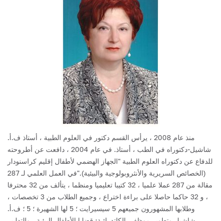
منذ عام 2008 ، يرأس القسم دكتور في العلوم الطبية ، أستاذ ف.أ.
شاشيل-دكتوراه في الطب ، أستاذ.
في عام 2004 ، دافعت عن أطروحته
للدفاع عن دكتوراه العلوم الطبية "الجهاز الهضمي لأطفال إقليم كراسنودار
(الخصائص السريرية والأنثروبولوجية والبيئية)."في العمل العلمي لـ 287
مقالة من 287 عملا علميا ، 32 كتيبا تعليميا ومنظما ، يتألف من 32 محترفا
، و 32 حاكما حاصلا على براءة اختراع ، وجميع الطلاب من 3 تخصصات ،
وطلابها المشهورون جميعهم 5 سيسيرايت ؛ 5 لها الشهيرة ؛ 5 ؛ ف.أ.
شاشيل وتطوير موظفي الكاتدرائية: قضايا الأطفال البيئية ، والتدابير