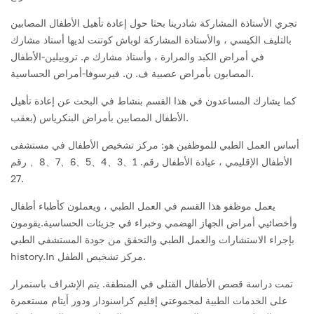
تجري الأستاذة المشاركة شادرينا بحثا حول إعادة تأهيل الأطفال المصابين
بالتليف الكيسي ، والأستاذة المشاركة لوباش كوتنت لديها أستاذ مشارك
في أمراض الكبد والمرارة ، وأستاذ مشارك م. تروبيلين-الأطفال
المصابون بأمراض عصبية ف. ن. فيرسوفا-أمراض الحساسية.
كما يشارك المساعدون في هذا القسم بنشاط في البحث عن إعادة تأهيل
الأطفال المصابين بأمراض البنكرياس (بعقب.
أساس العمل الطبي للموظفين هو: مركز تشخيص الأطفال في مستشفى
الأطفال الإقليمي ، عيادة الأطفال رقم. 1、3、4、5、6、7、8、 رقم
27.
يعمل موظفو هذا القسم في العمل الطبي ، ويعملون كأطباء أطفال
وأخصائيي أمراض الجهاز الهضمي وخبراء في جزيئات الحساسية.يقومون
بإجراء الاستشارات والعمل الطبي والتحقق من جودة المستشفى الطبي
history.In مركز تشخيص الطفل.
تمت دراسة قصص الأطفال القتلى في المنطقة. يتم الإشراف باستمرار
على الخدمات الطبية لمجموعتي إقليم كراسنودار ودور أيتام مستعمرة