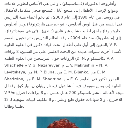
وأطروحة الدكتوراه (ف.ناستينكو) ، والتي هي الأساس لتطوير علامات
وموانع لإرسال الأطفال إلى منتجع أنابا ، كمنتجع صحي متكامل للأطفال
في روسيا.
من عام 1990 إلى عام 2000 ، تم دعم أعضاء هيئة التدريس
في القسم من قبل لوس أنجلوس ، نيو جيرسي هاريتونوفا (لوس أنجلوس
خاريتونوفا) ملحق لطبيب شاب غير عادي.(داندي) ، (تي في سونداتوفا) ،
(إي إم شادرينا).
منذ عام 2004 ، وفقا لنظام التدريس ، تم تحويل القسم
المعين إلى أول طب أطفال.
تحت قيادة دكتور في العلوم الطبية, V. P.
الأستاذ أجرت سنوات عديدة من البحث العلمي على مر السنين: 8 ورقات
الروايات حول المرشحين في العلوم الطبية (D. N. تكاشينكو م V. A.
Shachelle م V. G. Nazarevyan م L. V. Makrushin م N. V.
Levitskaya, من N. P. Bilina, من E. M. Bilenko, من E. M.
Shadrrina, من E. M. Shadrrina, من E. C. المقرر دكتور في العلوم
الطبية (م. يو. يوسوبوف-ف. أ. شاشيل-ف. نازاريثيان-ن. بيلينكو).
وفقا ل
V.P.As نتيجة لأعماله ، نشر ناستينكو 200 عمل علمي ، و 6 براءات اختراع
للاختراع ، و 3 شهادات حقوق طبع ونشر ، و 6 ملكية. كتيبات منهجية لـ 13
طبيبا وطالبا.