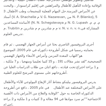
الوقائية وإعادة التأهيل للأطفال والمراهقين في إقليم كراسنودار ، والبحث
عن الأمراض المزمنة.حل المهام الفعلية للمجمعات وطب الأطفال. 3
أستاذ (V. A. Shachelle م V. G. Nazarevan, من N. P. Bilenko), 5
الأساتذة المساعدين (N. N. Schegolevaya م N. G. Lupash م. م. م.
م. Trubilin م م شادرين م م شادرين م v. N. v. n. v. n.المشاركة في
تدريس العلوم.
أجرى البروفيسور الناصري بحثا عن أمراض الجهاز الهضمي ، ثم قام
بحمايته رسميا في شكل أطروحة دكتوراه في عام 2005. الموضوع
هو”التهاب المعدة المزمن وأمراض الأمعاء والجهاز الهضمي
التصحيحية.”لقد نشر مقالات 191 ، و 15 كتيبا تعليميا ومنهجيا ، و 7 ملكية ،
و 1 براءة اختراع.تحت قيادته ، دافع اثنان من طلاب الدراسات العليا عن
أطروحاتهم على مستوى المرشح للعلوم الطبية.
يدرس البروفيسور بيلينكو بنشاط آثار الإيقاع البيولوجي للآباء والأطفال
على الأمراض المختلفة عند الأطفال. في عام 2005 ، دافع عن أطروحة
الدكتوراه الخاصة به حول “الوقاية والعلاج من الأمراض ذات الأهمية
الاجتماعية””تم سرد موادها في 94 مقالة و 3 كتيبات و 1 ملكية و 2 براءة
اختراع.