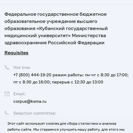
Федеральное государственное бюджетное
образовательное учреждение высшего
образования «Кубанский государственный
медицинский университет» Министерства
здравоохранения Российской Федерации
Requisites
Hot line:
+7 (800) 444-19-20
режим работы: пн-чт с 8:30 до 17:00;
пт с 8:30 до 16:00; перерыв с 12:30 до 13:00
Email:
corpus@ksma.ru
Selection committee:
+7 (800) 444-19-20 доб. 1
Этот сайт использует cookies для сбора статистики и анализа
работы сайта. Мы стараемся улучшить нашу работу, для этого мы
Legal address: