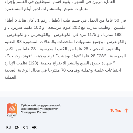
العمل: مرتين في الشهر ، يقوم قسم الموظفين في القسم بإجراء
عمليات تفتيش واستشارات لدور أيتام المستعمرة.
في 50 عاما من العمل في قسم طب الأطفال رقم 1 ، كان هناك 5 أطباء
علميين ، وطبيب مدرب مع 202 علوم مرشحة ، و 102 مقيما سريريا ، و
198 متدربا ، و 1175 مرة في الكونغرس ، والكونغرس ، والكونغرس ،
والكونغرس ، وجميع مستويات الملخصات والمقالات المنشورة 83 التعليم
والتثقيف الصحي ، 28 عاما من الكتب المدرسية ، 28 عاما من الكتب
المدرسية ، “28” 28 عاما “فولد بوجينت” فوند بوجينت “فوند بوجينت” ،
” شهادة حقوق الطبع والنشر للاختراع محمية. (123) نظمت الإدارة
اجتماعات علمية وعملية وقدمت 78 مقترحا في مجال الرعاية الصحية
العملية.
To Top
RU
EN
CN
AR