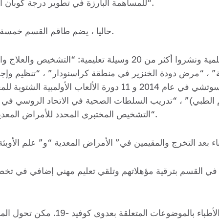
“للمساهمة البارزة في تطوير درجة كوبان الثانية” ، وحصل على الشرف في عام 2003.
حاليا ، يضم طاقم القسم خمسة أطباء في الطب و 12 مرشحا للعلوم الطبية.
نشر موظفو القسم أكثر من 1000 ورقة علمية ونشروا أكثر من 20 وسي
ثة” ، “مرض دودة الخنزير في منطقة كراسنودار” ، “تنظيم وإ
يم الطبي)” ، “تدريب السلطات الصحية في الاتحاد الروسي في ح
“التشخيص المختبري المحدد للأمراض المعدية” ، “الملاريا” ، “الجمرة الخبيثة” وهلم جرا.
 ، يقوم أكثر من 1000 شخص في القسم بترقية مؤهلاتهم وتلقي تعليم مهني إض
يتطلب العمل في سياق الجائحة معرفة 