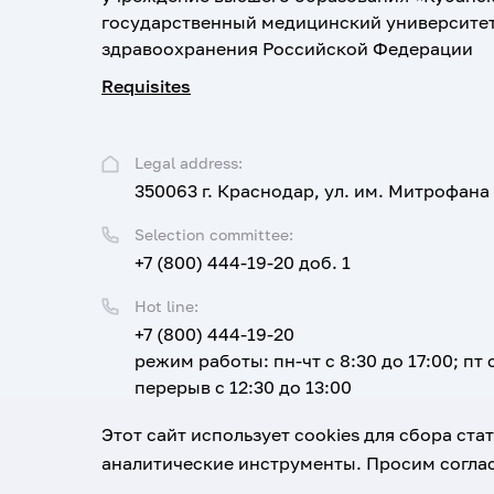
государственный медицинский университе
здравоохранения Российской Федерации
Requisites
Legal address:
350063 г. Краснодар, ул. им. Митрофана
Selection committee:
+7 (800) 444-19-20 доб. 1
Hot line:
+7 (800) 444-19-20
режим работы: пн-чт с 8:30 до 17:00; пт с
перерыв с 12:30 до 13:00
Email:
Этот сайт использует cookies для сбора ст
corpus@ksma.ru
аналитические инструменты. Просим соглас