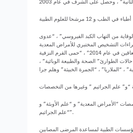
لة تعليمية: “التشخيص والعلاج والوقاية من التهاب الكبد الفيروسي” ، “عدوى
جراءات التشخيص المختبري للأمراض المعدية
في دورة الألعاب الأولمبية الشتوية 22 في سوتشي في عام 2014 و 11 دورة الألعاب الأولمبية الشتوية للمعاقين في عام 2014” ، “حمى القرم النزفية
الات الطوارئ” الصحة والطبيعة الوبائية” ،
افي في تخصصات “الأمراض المعدية” و “علم الأوبئة” و
“علم الجراثيم”.
الأطباء بالموضوعات المتعلقة بعدوى كوفيد -19. مكن تحول المؤسسات الطبية لمساعدة المرضى المصابين