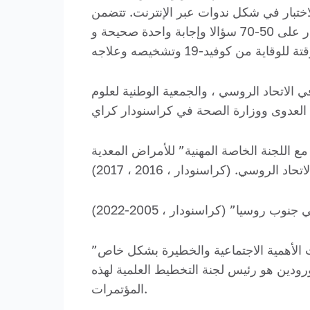
اختبار في شكل ندوات عبر الإنترنت. تتضمن
المواد المقدمة للجمهور مقاطع فيديو تعليمية وإطارا تنظيميا يتم تحديثه من وقت لآخر. تحتوي مهمة الاختبار على 50-70 سؤالا وإجابة واحدة صحيحة و
الاتحاد الروسي ، والجمعية الوطنية لعلوم
مع اللجنة الخاصة المهنية” للأمراض المعدية
وسيا” (كراسنودار ، 2005-2022)
ت الأهمية الاجتماعية والخطيرة بشكل خاص”
المسؤول عن قسم ف. ن. غورودين هو رئيس لجنة التخطيط العلمية لهذه
المؤتمرات.