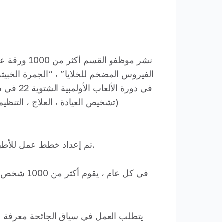
الفيروس المضخم للخلايا” ، “الجمرة الخبي
(تشخيص العيادة ، العلاج ، التنظ
تم إعداد خطط عمل للأطباء بعد التخرج والمقيمين في” الأمراض المعدية “و” علم الأوبئة “و” علم الجراثيم ” وغيرها من التخصصات.
في كل عام