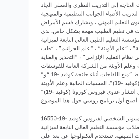
لحاجة إلى التدريب النظري والعملي الجاد
ريب الأطباء الجوانب التنظيمية والمنهجية
توى التعليم المهني ، ويشارك قسم الأمراض
ات في تعليم الطبيب مهمة بشكل خاص. لدى
ة التعليم الطبي العالي التابعة لميزانية
ة” ، “علم الأوبئة” ، “علم الجراثيم” ، “طب
نظام التعليم الإلزامي” ، “التخدير والعناية
وعلم الأوبئة من الشركة العامة للفوسفات
وأعضاء هيئة التدريس من كوب غمو خلق 10 برامج تدريبية (يس) في الانضباط “كوفيد -19”. ومن المخطط “منع اللقاحات أثناء جائحة كوفيد -19 “و”
عدوى فيروس كورونا الجديد (كوفيد -19) لدى كبار السن وكبار السن “و”عدوى فيروس كورونا (كوفيد -19)”. المسببات الحالية وعلم الأوبئة
والتشخيص والعلاج والتدابير المضادة للصرع وقضايا الوقاية” ، “خصائص رعاية الأسنان الخارجية للوقاية من انتشار عدوى فيروس كورونا (كوفيد -19)”
من مارس 2020 إلى سبتمبر 2021 ، تلقى عدد قياسي من الأطباء ومقدمي الرعاية تدريبا على دورات الكمبيوتر الشخصي لفيروس كوفيد -19-16550
 لتدريب طلاب مؤسسة التعليم العالي التابعة لميزانية
ت الصيفية. تستخدم التكنولوجيا عن بعد على