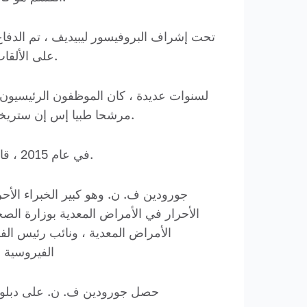
على الألقاب الفخرية للأكاديمي في الأكاديمية الروسية للعلوم الطبيعية (2005) والعامل الفخري لتعليم العلوم (2007).
لسنوات عديدة ، كان الموظفون الرئيسيون لل
مرشحا طبيا إس إن ستريخانوف ، أستاذا مشاركا ، مرشحا طبيا إف آي لارين ، أستاذا مشاركا ، مرشحا طبيا د.مويسوفا-زورافليف أ.يو.
في عام 2015 ، قاد القسم فلاديمير نيكولايفيتش جورودين ، وهو طبيب فخري في الاتحاد الروسي ، وطبيب في العلوم الطبية.
جورودين ف. ن. وهو كبير الخبراء الأحر
الأحرار في الأمراض المعدية بوزارة ال
الأمراض المعدية ، ونائب رئيس الفر
الفيروسية ا
حصل جورودين ف. ن. على دبلوم ف