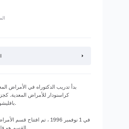
الم
ا
كراسنودار للأمراض المعدية. كجزء
بافليشوك. يعمل معلمان في الدورة-الأستاذ المشارك ف.ليبيديف (قائد الدورة) والأستاذ المشارك س. ستريخانوف.
في 1 نوفمبر 1996 ، تم افتت
القسم هو فاسيلي فاسيليفيتش ليبيديف ، دكتور في العلوم الطبية وأستاذ وأكاديمي في الأكاديمية الروسية للعلوم الطبية.