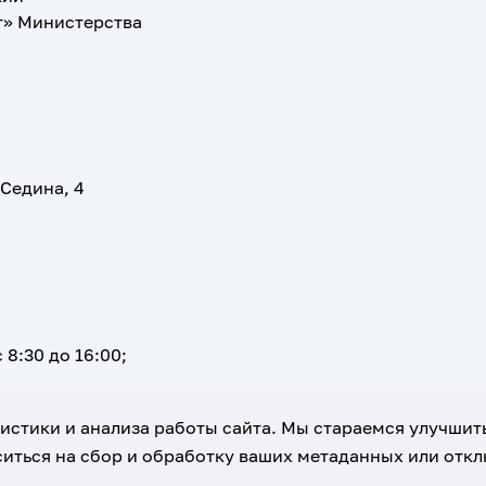
т» Министерства
 Седина, 4
 8:30 до 16:00;
атистики и анализа работы сайта. Мы стараемся улучшит
иться на сбор и обработку ваших метаданных или отклю