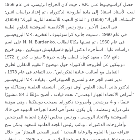
حيث كان الجراح الرئيسي. في عام 1956 ، V.K. حصل كراسوفيتوفا على
لقب الأستاذ. استنادًا إلى مادة أطروحة الدكتوراه ، تم إعداد دراسات اثنين:
"استئناف الورك" (1956) و "النتائج البعيدة للأسلحة النارية الورك" (1958).
في العمل الأخير ، منح رئيس الأكاديمية السوفيتية للعلوم الطبية
البروفيسور V.K. في عام 1960 ، سميت جائزة كراسوفيتوف الفخرية
في عام 1960 ، تم تعيينها مكانًا لطالب
على اسم N. N. Burdenko.
دراسات عليا ، استأجره الدكتور أوليغ فاسيليفيتش دوبينكين ، وهو خريج
معهد كوبان للطب ولديه خبرة 5 سنوات كجراح. 1972 ، O.V. دافع
دوبينكين عن أطروحة الدكتوراه حول موضوع "التقييم المقارن لطرق
التعامل مع أساليب عبادة البنكرياس".
بعد التقاعد في عام 1973 ،
البروفيسور V.K. تدير قسم الجراحة والتشريح الطبوغرافي ، بقيادة
الدكتور هاني. أستاذ العلوم. أوف دوبركين. أنشطته العلمية ومشاكله مع
"أمراض الأعضاء الجهاز الهضمي". تحت قيادته ، أصبح مؤلفًا لـ 84 منشورًا
علميًا ، و 4 مرشحين وأطروحة دكتوراه. سمحت دوبينكينا ، وهي موهبة
على دراية ومنظمة ، بأن يكون عضواً في لجنة الجراحة المهنية في فاك
السوفيتية والاتحاد الروسي ، ورئيس مجلس الإدارة لحماية المرشحين
وأطروحات الدكتوراه ، ونائب رئيس اللجنة العلمية للمعهد. يمكن منح
اعترافه بمزايا العلوم والرعاية الصحية "التميز الصحي الممتاز" من خلال
العلامة.
في عام 1976 ، تم انتخاب Eduard Arutyunovich Petrosyan