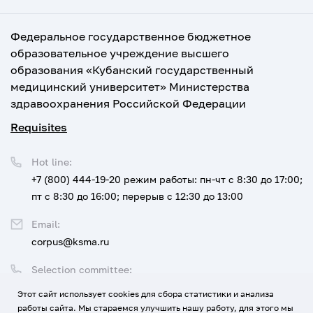
Федеральное государственное бюджетное
образовательное учреждение высшего
образования «Кубанский государственный
медицинский университет» Министерства
здравоохранения Российской Федерации
Requisites
Hot line:
+7 (800) 444-19-20
режим работы: пн-чт с 8:30 до 17:00;
пт с 8:30 до 16:00; перерыв с 12:30 до 13:00
Email:
corpus@ksma.ru
Selection committee:
+7 (800) 444-19-20 доб. 1
Этот сайт использует cookies для сбора статистики и анализа
работы сайта. Мы стараемся улучшить нашу работу, для этого мы