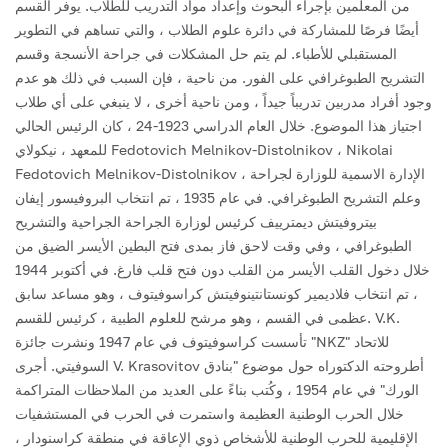
من المعلمين بإجراء البحوث وإعداد مواد التدريب للطلاب. يوفر القسم
أيضًا فرصًا للمشاركة في دائرة علوم الطلاب ، والتي تساهم في التطوير
المستقبلي للأطباء.
لم يتم حل المشكلات في جراحة الأنسجة وقسم
التشريح الطبوغرافي على الفور. من ناحية ، فإن السبب في ذلك هو عدم
وجود أفراد مدربين تدريباً جيداً ، ومن ناحية أخرى ، لا ينبغي على أي طلاب
اجتياز هذا الموضوع. خلال العام الدراسي 1923-24 ، كان الرئيس الحالي
للمعهد ، نيكولاي Fedotovich Melnikov-Distolnikov ، Nikolai
Fedotovich Melnikov-Distolnikov ، الإدارة الاسمية للوزارة لجراحة
وعلم التشريح الطبوغرافي. في عام 1935 ، تم انتخاب البروفيسور إيفان
بيتروفيتش ديمترييف كرئيس لوزارة الجراحة الجراحية والتشريح
الطبوغرافي ، وفي وقت لاحق فاز بمدى فتح البطين الأيسر الضيق من
خلال دخول القلب الأيسر من القلب دون فتح قلب فارغ.
في أكتوبر 1944
، تم انتخاب فلاديمير كونستانتينوفيتش كراسوفيتوف ، وهو مساعد سابق
عظمى في القسم ، وهو مرشح للعلوم الطبية ، كرئيس للقسم. V.K.
تأسست كراسوفيتوف في عام 1947 ونشرت جائزة "NKZ" للاتحاد
السوفيتي. أجرى V. Krasovitov أطروحته الدكتوراه حول موضوع "بنادق
الورك" في عام 1954 ، وكُتب بناءً على العديد من الملاحظات المتراكمة
خلال الحرب الوطنية العظيمة واستمرت في الحرب في المستشفيات
الإقليمية للحرب الوطنية للأشخاص ذوي الإعاقة في منطقة كراسنودار ،