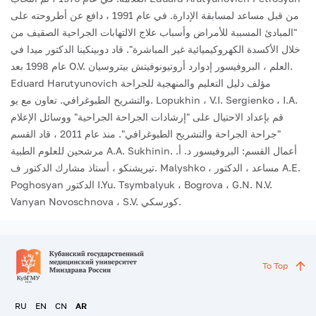
من قبل مساعد لمسابقة الإدارة. في عام 1991 ، دافع عن أطروحته على
"المبادئ المسببة للأمراض وأسباب علاج الالتهابات الجراحية الصقيف من
خلال الأكسدة الكهروكيميائية غير المباشرة".
قاد دوبينكينا الدكتور ميدا في
عام 1998 بعد O.V. العلم ، البروفيسور إدوارد أروتيونوفيتش بيتروسيان.
Eduard Harutyunovich مؤلف دليل التعليم والمنهجية للجراحة
والتشريح الطبوغرافي. تعاون مع يو. Lopukhin ، V.I. Sergienko ، I.A.
قم بإعداد الاحتيال على "إرشادات الجراحة الجراحية" ووسائل الإعلام
"جراحة الجراحة والتشريح الطبوغرافي".
منذ عام 2011 ، قاد القسم
مرشحين للعلوم الطبية A.A. Sukhinin. أعمال القسم: البروفيسور د. أ.
تيريشنكو ، أستاذ مشارك الدكتور ف. Malyshko ، مساعد ، الدكتور A.E.
Poghosyan الدكتور I.Yu. Tsymbalyuk ، Bogrova ، G.N. N.V.
Vanyan Novoschnova ، S.V. كورسكي.
To Top
RU
EN
CN
AR