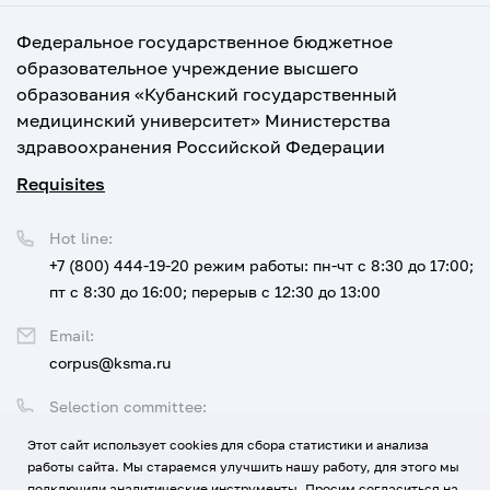
Федеральное государственное бюджетное
образовательное учреждение высшего
образования «Кубанский государственный
медицинский университет» Министерства
здравоохранения Российской Федерации
Requisites
Hot line:
+7 (800) 444-19-20
режим работы: пн-чт с 8:30 до 17:00;
пт с 8:30 до 16:00; перерыв с 12:30 до 13:00
Email:
corpus@ksma.ru
Selection committee:
+7 (800) 444-19-20 доб. 1
Этот сайт использует cookies для сбора статистики и анализа
работы сайта. Мы стараемся улучшить нашу работу, для этого мы
Legal address:
подключили аналитические инструменты. Просим согласиться на