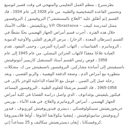
بطرسبرغ ، منظم العمل التعليمي والمنهجي في وقت قصير لتوسيع
وتحسين القاعدة التشخيصية والطبية. من عام 1928 إلى عام 1934 ، قاد
القسم (ثم أطلق عليه “العلاج بالمستشفى”) البروفيسور إ. البروفيسور
روتكيفيتش ، طالب الأستاذ V.P. Obraztsova – ممثل لمدرسة كييف.
خلال هذه الفترة ، أجرت قسم أمراض الجهاز الهضمي بحثًا نشطًا في
القسم (سرطان المعدة ، الزحار) ، مرض الزهري القلبي والأوعية الدموية
، الروماتيزم ، الفيتامينات ، التهاب المرارة المزمن ، وحمى التيفود. تقدم
العيادة علاجًا معقدًا لالتهاب الجزائن المصلي. من عام 1945 إلى عام
1958 ، فوض رئيس القسم أستاذ المستقبل كازيمير أنتونوفيتش
باتسيفيتش إلى أساتذة مشاركين. البروفيسور باتسيفيتش من ك. مشكلات
متطورة مع أمراض الدم ، وضعة الدفعة الوهمية ، والربو القصبي ، وبعد
رحلة عمل إلى الصين ، عومل مع الأعضاء الداخلية للوخز بالإبر. في
1958-1965 ، قاد القسم مرشحًا للعلوم الطبية ، البروفيسور المساعد
فيكتور يليفيتش بوغدانوف ، الذي واصل دراسة القضايا في كلية أمراض
الجهاز الهضمي ، أمراض الروماتيزم والعلاج. في هذه الأثناء ، بوريس
جريجوريفيتش تسينكولوفسكي ، ديمتري فيدوريوفيتش كوروبوف ، فيدور
أرونوفيتش سامويلوفيتش ، إيفغنيا نيكولايفنا أغابوفا ، أولغا فلاديميروفنا
كروفيسكايا ، إيفان ديميتريفيتش ميكاليف و 25 مساعداً (تي.