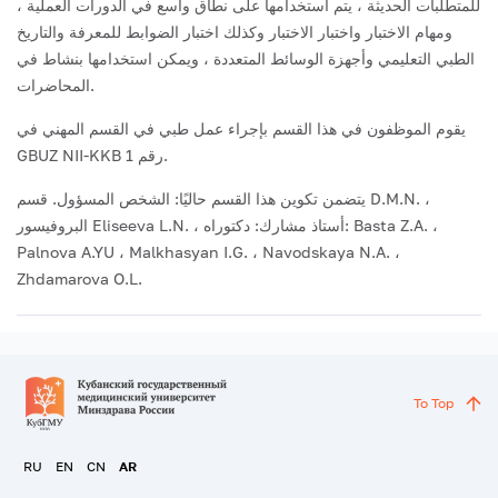
للمتطلبات الحديثة ، يتم استخدامها على نطاق واسع في الدورات العملية ،
ومهام الاختبار واختبار الاختبار وكذلك اختبار الضوابط للمعرفة والتاريخ
الطبي التعليمي وأجهزة الوسائط المتعددة ، ويمكن استخدامها بنشاط في
المحاضرات.
يقوم الموظفون في هذا القسم بإجراء عمل طبي في القسم المهني في
GBUZ NII-KKB رقم 1.
يتضمن تكوين هذا القسم حاليًا: الشخص المسؤول. قسم D.M.N. ،
البروفيسور Eliseeva L.N. ، أستاذ مشارك: دكتوراه: Basta Z.A. ،
Palnova A.YU ، Malkhasyan I.G. ، Navodskaya N.A. ،
Zhdamarova O.L.
To Top
RU
EN
CN
AR