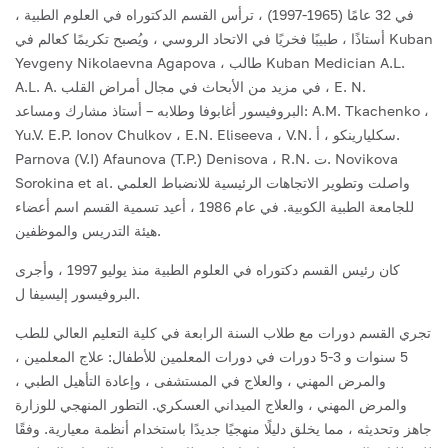
في 32 عامًا (1965-1997) ، ترأس القسم الدكتوراه في العلوم الطبية ،
أستاذًا ، طبيبًا فخريًا في الاتحاد الروسي ، ويُصبح تكريمًا كعالم في Kuban
Yevgeny Nikolaevna Agapova ، طالب Kuban Medician A.L.
A.L. A. في مزيد من الأبحاث في مجال أمراض القلب ، E. N.
البروفيسور أغابوفا وطلابه – أستاذ مشارك ومساعد: A.M. Tkachenko ،
Yu.V. E.P. Ionov Chulkov ، E.N. Eliseeva ، V.N. سكليارينكو ، أ.
Parnova (V.I) Afaunova (T.P.) Denisova ، R.N. ت. Novikova
Sorokina et al. واصلت وتطوير الاتجاهات الرئيسية للانضباط العلمي
للجامعة الطبية الكوبية. في عام 1986 ، أعيد تسمية القسم اسم أعضاء
هيئة التدريس والموظفين.
كان رئيس القسم دكتوراه في العلوم الطبية منذ يوليو 1997 ، وأجرى
البروفيسور إليسيفا ل.
تجري القسم دورات مع طلاب السنة الرابعة في كلية التعليم العالي للطب
5 سنوات و 3-5 دورات في دورات المعلمين للأطفال: علاج المعلمين ،
والمرض المهني ، والعلاج في المستشفى ، وإعادة التأهيل الطبي ،
والمرض المهني ، والعلاج الميداني العسكري. التطور المنهجي للوزارة
جاهز وتحديثه ، مما يخلق دليلًا منهجيًا جديدًا باستخدام أنظمة معيارية. وفقًا