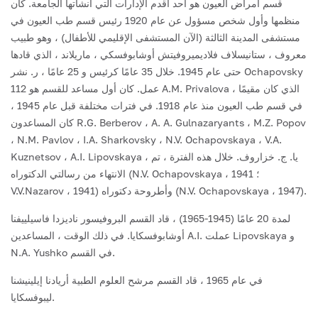
قسم أمراض العيون هو أحد أقدم الإدارات التي أنشأتها الجامعة. كان
منظمها وأول شخص مسؤول عن عام 1920 رئيس قسم طب العيون في
مستشفى المدينة الثالثة (الآن المستشفى الإقليمي للأطفال) ، وهو طبيب
معروف ، ستانيسلاف فلاديميروفيتش أوشابوفسكي ، ماريلاند ، الذي قادها
حتى عام 1945. خلال 35 عامًا كرئيس و 25 عامًا ، ر. نشر Ochapovsky
112 عمل. كان أول مساعد للقسم هو A.M. Privalova ، الذي كان مقيمًا
في قسم طب العيون منذ عام 1918. في فترات مختلفة قبل عام 1945 ،
كان المساعدون R.G. Berberov ، A. A. Gulnazaryants ، M.Z. Popov
، N.M. Pavlov ، I.A. Sharkovsky ، N.V. Ochapovskaya ، V.A.
Kuznetsov ، A.I. Lipovskaya ، يا. ج. خزاروف. خلال هذه الفترة ، تم
الانتهاء من رسالتي الدكتوراه (N.V. Ochapovskaya ، 1941 ؛
V.V.Nazarov ، 1941) وأطروحة دكتوراه (N.V. Ochapovskaya ، 1947).
لمدة 20 عامًا (1945-1965) ، قاد القسم البروفيسور ناديزدا فاسيلييفنا
أوشابوفسكايا. في ذلك الوقت ، المساعدين A.I. عملت Lipovskaya و
N.A. Yushko في القسم.
في عام 1965 ، قاد القسم مرشح العلوم الطبية أريادنا إيلينيشنا
ليبوفسكايا.