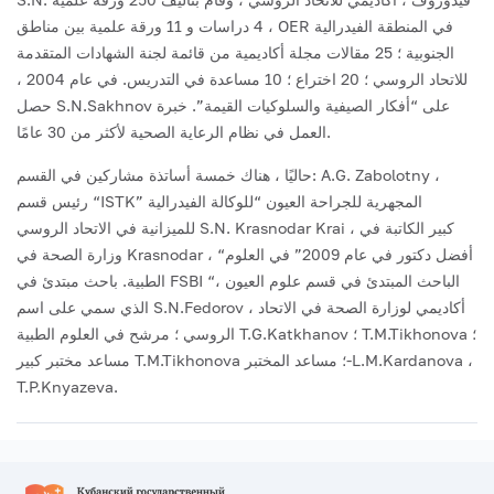
، 4 دراسات و 11 ورقة علمية بين مناطق OER في المنطقة الفيدرالية
الجنوبية ؛ 25 مقالات مجلة أكاديمية من قائمة لجنة الشهادات المتقدمة
للاتحاد الروسي ؛ 20 اختراع ؛ 10 مساعدة في التدريس. في عام 2004 ،
حصل S.N.Sakhnov على “أفكار الصيفية والسلوكيات القيمة”. خبرة
العمل في نظام الرعاية الصحية لأكثر من 30 عامًا.
حاليًا ، هناك خمسة أساتذة مشاركين في القسم: A.G. Zabolotny ،
رئيس قسم “ISTK” المجهرية للجراحة العيون “للوكالة الفيدرالية
للميزانية في الاتحاد الروسي S.N. Krasnodar Krai ، كبير الكاتبة في
وزارة الصحة في Krasnodar ، “أفضل دكتور في عام 2009” في العلوم
الطبية. باحث مبتدئ في FSBI “الباحث المبتدئ في قسم علوم العيون ،
الذي سمي على اسم S.N.Fedorov ، أكاديمي لوزارة الصحة في الاتحاد
الروسي ؛ مرشح في العلوم الطبية T.G.Katkhanov ؛ T.M.Tikhonova ؛
مساعد مختبر كبير T.M.Tikhonova ؛ مساعد المختبر-L.M.Kardanova ،
T.P.Knyazeva.