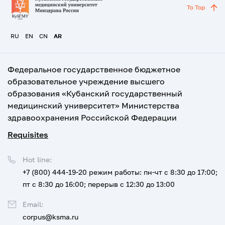
To Top
RU
EN
CN
AR
Федеральное государственное бюджетное
образовательное учреждение высшего
образования «Кубанский государственный
медицинский университет» Министерства
здравоохранения Российской Федерации
Requisites
Hot line:
+7 (800) 444-19-20
режим работы: пн-чт с 8:30 до 17:00;
пт с 8:30 до 16:00; перерыв с 12:30 до 13:00
Email:
corpus@ksma.ru