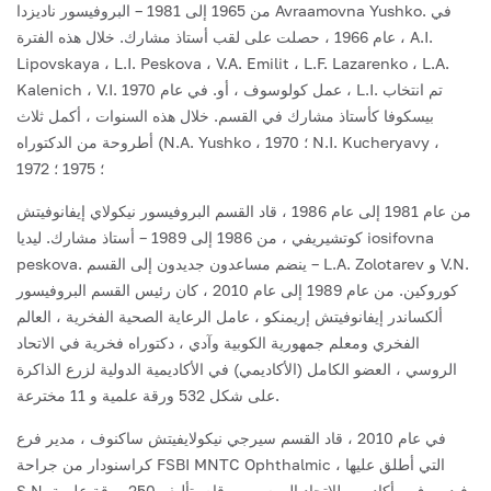
من 1965 إلى 1981 – البروفيسور ناديزدا Avraamovna Yushko. في
عام 1966 ، حصلت على لقب أستاذ مشارك. خلال هذه الفترة ، A.I.
Lipovskaya ، L.I. Peskova ، V.A. Emilit ، L.F. Lazarenko ، L.A.
Kalenich ، V.I. عمل كولوسوف ، أو. في عام 1970 ، L.I. تم انتخاب
بيسكوفا كأستاذ مشارك في القسم. خلال هذه السنوات ، أكمل ثلاث
أطروحة من الدكتوراه (N.A. Yushko ، 1970 ؛ N.I. Kucheryavy ،
1972 ؛ 1975 ؛
من عام 1981 إلى عام 1986 ، قاد القسم البروفيسور نيكولاي إيفانوفيتش
كوتشيريفي ، من 1986 إلى 1989 – أستاذ مشارك. ليديا iosifovna
peskova. ينضم مساعدون جديدون إلى القسم – L.A. Zolotarev و V.N.
كوروكين.
من عام 1989 إلى عام 2010 ، كان رئيس القسم البروفيسور
ألكساندر إيفانوفيتش إريمنكو ، عامل الرعاية الصحية الفخرية ، العالم
الفخري ومعلم جمهورية الكوبية وآدي ، دكتوراه فخرية في الاتحاد
الروسي ، العضو الكامل (الأكاديمي) في الأكاديمية الدولية لزرع الذاكرة
على شكل 532 ورقة علمية و 11 مخترعة.
في عام 2010 ، قاد القسم سيرجي نيكولايفيتش ساكنوف ، مدير فرع
كراسنودار من جراحة FSBI MNTC Ophthalmic ، التي أطلق عليها
S.N. فيدوروف ، أكاديمي للاتحاد الروسي ، وقام بتأليف 250 ورقة علمية