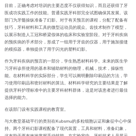
目前，正确考虑对培训的主要态度不仅获得知识，而且还获得了牙
医成功实践工作的技能。普通实践牙科部完全试图确保其发展。该
部门为牙髓操纵准备了幻影。对于有关预言的课程，分配了配备有
技巧，牙科材料和工具的微型运动员的观众。齿技术制作了模型，
以展示制造人工冠和桥梁假体的临床和实验室阶段。对于牙科疾病
的预疾病的手术部分，形成了一组用于牙齿的仪器，用于施加接缝
的模拟器，单独提供了用于闪光的塑料幻影。
作为牙科疾病的预言的一部分，学生熟悉材料科学。未来的医生学
习牙科诊所使用的基本和辅助材料的物理，机械，技术，操纵性
能。在材料科学的实际部分，学生可以阐明删除印刷品的方法，学
习使用印刷品和密封材料的算法。材料科学研究的主要结果是了解
提供牙科护理标准中的主要牙科材料群体，这是对该患者进行最佳
选择的能力。
在该部门设有实践课程的教育室。
与大教堂基础平行的类别在Kubsmu的多粒细胞认证和象征中心中保
持。两个牙科幻影课程配备了现代装置，工具和材料，准备幻象，
这有助于更有效地掌握手动技能。在实验室中，牙科技术人员展示