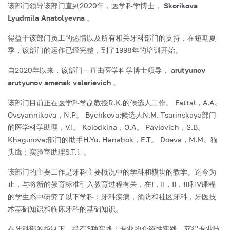
该部门领导该部门直到2020年，医学科学博士，
Skorikova
Lyudmila Anatolyevna
。
得益于该部门员工的热情以及所有相关牙科部门的支持，在短期夏
季，该部门的运作已经完整，到了1998年的培训开始。
自2020年以来，该部门一直由医学科学博士领导，
arutyunov
arutyunov amenak valerievich
。
该部门目前正在医学科学副教授R.K.的候选人工作。 Fattal，A.A。
Ovsyannikova，N.P。 Bychkova;候选人N.M. Tsarinskaya部门
的医学科学助理，V.I。 Kolodkina，O.A。 Pavlovich，S.B。
Khagurova;部门的助手H.Yu. Hanahok，E.T。 Doeva，M.M。猫
头鹰；实验室助理S.T.让。
该部门的主要工作是牙科主要概况中的学科和模块的教学。迄今为
止，与将新的教育标准引入教育过程有关，在I，II，II，III和V课程
的学生系中研究了以下学科：牙科疾病，预防和社区牙科，牙医技
术基础知识和临床牙科的基础知识。
在牙科部的控制下，持有3种实践：专业的介绍性实践，获得专业技