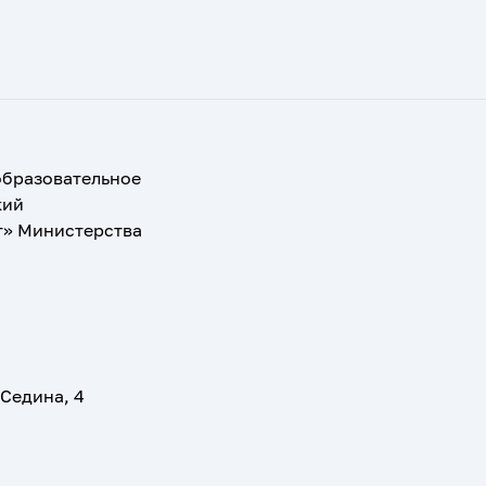
образовательное
кий
т» Министерства
 Седина, 4