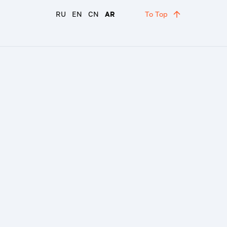
RU
EN
CN
AR
To Top