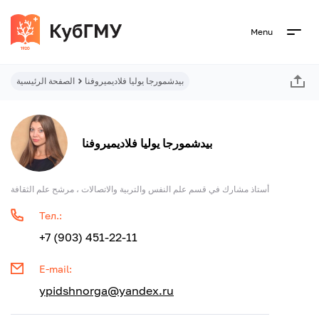
Menu
بيدشمورجا يوليا فلاديميروفنا
الصفحة الرئيسية
بيدشمورجا يوليا فلاديميروفنا
أستاذ مشارك في قسم علم النفس والتربية والاتصالات ، مرشح علم الثقافة
Тел.:
+7 (903) 451-22-11
E-mail:
ypidshnorga@yandex.ru