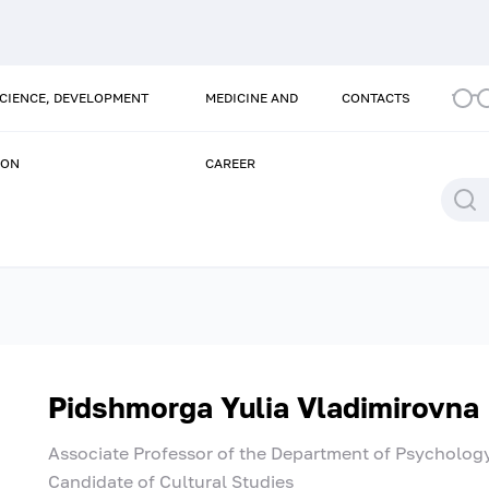
SCIENCE, DEVELOPMENT
MEDICINE AND
CONTACTS
ION
CAREER
Pidshmorga Yulia Vladimirovna
Associate Professor of the Department of Psycholo
Candidate of Cultural Studies