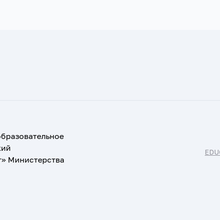
образовательное
кий
EDU
т» Министерства