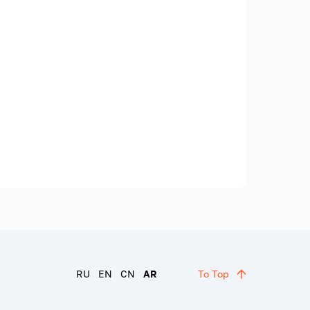
RU
EN
CN
AR
To Top