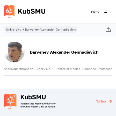
Menu
University
Baryshev Alexander Gennadievich
Baryshev Alexander Gennadievich
headDepartment of Surgery No. 1, Doctor of Medical Sciences, Professor
To Top