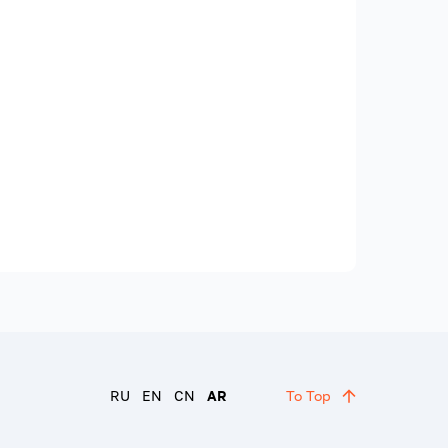
RU
EN
CN
AR
To Top