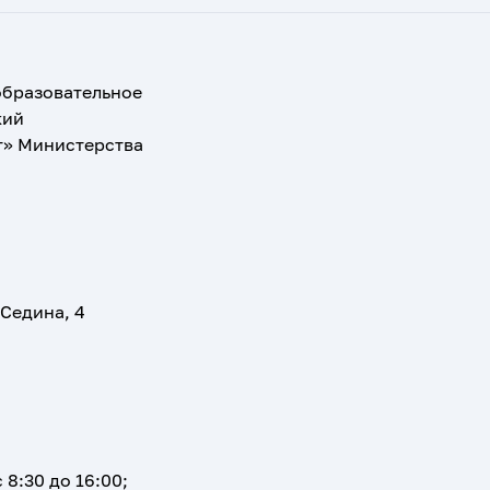
образовательное
кий
т» Министерства
 Седина, 4
 8:30 до 16:00;