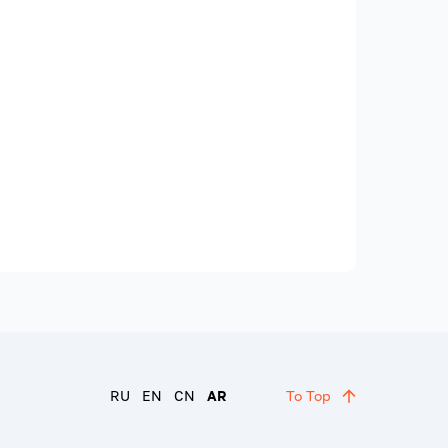
RU
EN
CN
AR
To Top