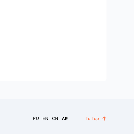
RU
EN
CN
AR
To Top