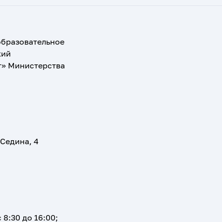
образовательное
кий
т» Министерства
 Седина, 4
 8:30 до 16:00;